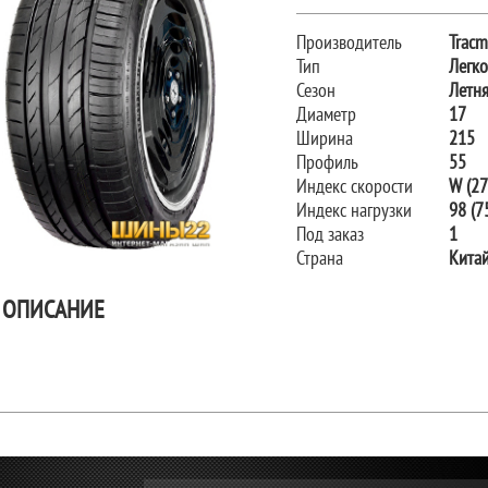
Производитель
Tracm
Тип
Легк
Сезон
Летн
Диаметр
17
Ширина
215
Профиль
55
Индекс скорости
W (27
Индекс нагрузки
98 (75
Под заказ
1
Страна
Кита
ОПИСАНИЕ