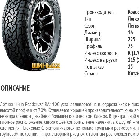
Производитель
Roadc
Тип
Легк
Сезон
Летн
Диаметр
16
Ширина
225
Профиль
75
Индекс скорости
R (17
Индекс нагрузки
115 (
Под заказ
15
Страна
Кита
ОПИСАНИЕ
Летняя шина Roadcruza RA1100 устанавливается на внедорожниках и пик
высотой профиля от 70%. Отличается хорошей производительностью на асф
ненаправленном дизайне с большим количеством блоков. В центральной ч
плотное расположение, снижающее сопротивление качения, а с другой –
сцепления. Плечевые блоки отличаются не только крупными размерами, но
грунтовом покрытии. — протекторный рисунок с плотным расположением б