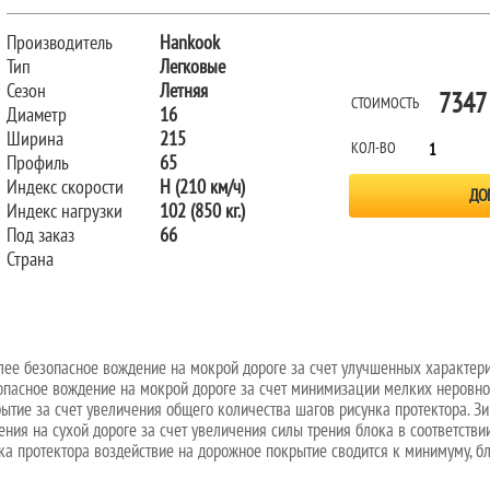
Производитель
Hankook
Тип
Легковые
Сезон
Летняя
7347
СТОИМОСТЬ
Диаметр
16
Ширина
215
КОЛ-ВО
Профиль
65
Индекс скорости
H (210 км/ч)
Индекс нагрузки
102 (850 кг.)
Под заказ
66
Страна
лее безопасное вождение на мокрой дороге за счет улучшенных характери
опасное вождение на мокрой дороге за счет минимизации мелких неровно
ытие за счет увеличения общего количества шагов рисунка протектора. З
ния на сухой дороге за счет увеличения силы трения блока в соответств
ка протектора воздействие на дорожное покрытие сводится к минимуму, 