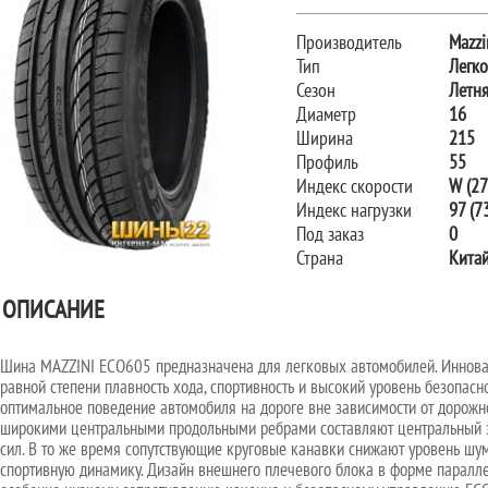
Производитель
Mazzi
Тип
Легк
Сезон
Летн
Диаметр
16
Ширина
215
Профиль
55
Индекс скорости
W (27
Индекс нагрузки
97 (73
Под заказ
0
Страна
Кита
ОПИСАНИЕ
Шина MAZZINI ECO605 предназначена для легковых автомобилей. Иннова
равной степени плавность хода, спортивность и высокий уровень безопасн
оптимальное поведение автомобиля на дороге вне зависимости от дорожн
широкими центральными продольными ребрами составляют центральный э
сил. В то же время сопутствующие круговые канавки снижают уровень шу
спортивную динамику. Дизайн внешнего плечевого блока в форме паралл