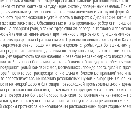
омпонентами являются четыре продольных канавки, расположенных в цент
щейся от пятна контакта наружу через систему поперечных каналов. При э
д значительным углом против направления движения и изогнутой формой.
ивность при торможении и устойчивость в поворотах Дизайн асимметрично
 жестких элементов. Объединенные в пять продольных ребер они придаю
вание на повороты руля, а также эффективная передача тягового и тормозн
ностей является минимальная протяженность тормозного пути, динамичное
с очень прозрачной обратной связью. Продолжительный срок службы Как 
ктеризуется очень продолжительным сроком службы, куда большим, чем у
спределению внешнего давления по пятну контакта, а также оптимальной 
нимуму вероятность возникновения и развития неравномерного износа, что
ании этой шины особое внимание разработчиков было уделено обеспечени
предпринят целый комплекс мер, коснувшихся, прежде всего, дизайна прот
торый препятствует распространению шума от блоков центральной части н
 что препятствует возникновению резонансных шумов и вибраций. Основн
ности на мокрой дороге благодаря превосходной производительности дре
й пропускной способностью; — жесткая конструкция всех протекторных эл
одить повороты на большой скорости, снижает сопротивление качению; — 
нагрузки по пятну контакта, а также износоустойчивой резиновой смеси;
 стороны протектора и многошаговым расположением протекторных элеме