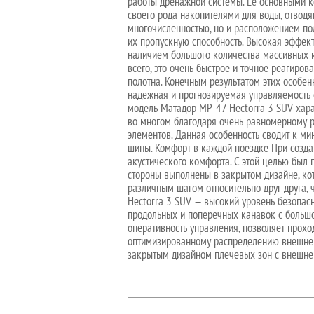
работы дренажной системы. Ее основными к
своего рода накопителями для воды, отводя
многочисленностью, но и расположением по
их пропускную способность. Высокая эффект
наличием большого количества массивных и
всего, это очень быстрое и точное реагиро
полотна. Конечным результатом этих особен
надежная и прогнозируемая управляемость 
модель Матадор MP-47 Hectorra 3 SUV хара
во многом благодаря очень равномерному ра
элементов. Данная особенность сводит к ми
шины. Комфорт в каждой поездке При созд
акустического комфорта. С этой целью был 
стороны выполнены в закрытом дизайне, ко
различным шагом относительно друг друга,
Hectorra 3 SUV — высокий уровень безопас
продольных и поперечных канавок с большо
оперативность управления, позволяет прох
оптимизированному распределению внешней 
закрытым дизайном плечевых зон с внешней