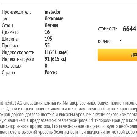
Производитель
matador
Тип
Легковые
Сезон
Летняя
6644
СТОИМОСТЬ
Диаметр
16
Ширина
195
КОЛ-ВО
Профиль
55
Индекс скорости
H (210 км/ч)
Индекс нагрузки
91 (615 кг.)
Под заказ
8
Страна
Россия
ntinental AG словацкая компания Матадор все чаще радует поклонников
чше. Одной из таких новинок является шина для внедорожников и кроссов
крой дороге, долговечностью и высоким уровнем акустического комфорта.
мую наличием в предлагаемом размерном ряде 11 типоразмеров для колес
икатор износа протектора. Его исчезновение свидетельствует о необходи
ает очень высокий уровень безопасности при движении по мокрой дороге.