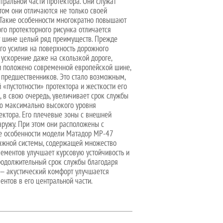
ральной части протектора. Они служат
том они отличаются не только своей
 Такие особенности многократно повышают
го протекторного рисунка отличается
т шине целый ряд преимуществ. Прежде
ого усилия на поверхность дорожного
 ускорение даже на скользкой дороге,
и положено современной европейской шине,
 предшественников. Это стало возможным,
«пустотности» протектора и жесткости его
, в свою очередь, увеличивает срок службы
ю максимально высокого уровня
ектора. Его плечевые зоны с внешней
аружу. При этом они расположены с
ые особенности модели Матадор MP-47
нажной системы, содержащей множество
ементов улучшает курсовую устойчивость и
продолжительный срок службы благодаря
 — акустический комфорт улучшается
нтов в его центральной части.