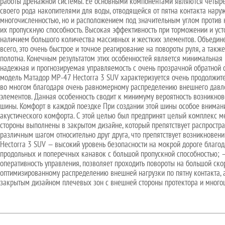
работы дренажной системы. Ее основными компонентами являются четыре 
своего рода накопителями для воды, отводящейся от пятна контакта нару
многочисленностью, но и расположением под значительным углом против 
их пропускную способность. Высокая эффективность при торможении и уст
наличием большого количества массивных и жестких элементов. Объедин
всего, это очень быстрое и точное реагирование на повороты руля, а так
полотна. Конечным результатом этих особенностей является минимальная 
надежная и прогнозируемая управляемость с очень прозрачной обратной
модель Матадор MP-47 Hectorra 3 SUV характеризуется очень продолжите
во многом благодаря очень равномерному распределению внешнего давлени
элементов. Данная особенность сводит к минимуму вероятность возникнове
шины. Комфорт в каждой поездке При создании этой шины особое вниман
акустического комфорта. С этой целью был предпринят целый комплекс ме
стороны выполнены в закрытом дизайне, который препятствует распростр
различным шагом относительно друг друга, что препятствует возникнове
Hectorra 3 SUV — высокий уровень безопасности на мокрой дороге благо
продольных и поперечных канавок с большой пропускной способностью; —
оперативность управления, позволяет проходить повороты на большой ск
оптимизированному распределению внешней нагрузки по пятну контакта, 
закрытым дизайном плечевых зон с внешней стороны протектора и много