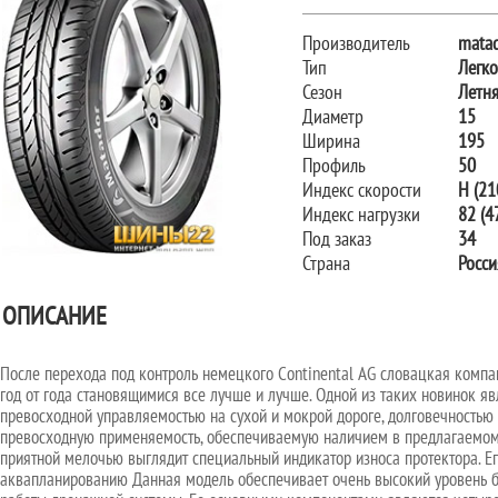
Производитель
mata
Тип
Легк
Сезон
Летн
Диаметр
15
Ширина
195
Профиль
50
Индекс скорости
H (21
Индекс нагрузки
82 (47
Под заказ
34
Страна
Росси
ОПИСАНИЕ
После перехода под контроль немецкого Continental AG словацкая комп
год от года становящимися все лучше и лучше. Одной из таких новинок 
превосходной управляемостью на сухой и мокрой дороге, долговечностью 
превосходную применяемость, обеспечиваемую наличием в предлагаемом 
приятной мелочью выглядит специальный индикатор износа протектора. Ег
аквапланированию Данная модель обеспечивает очень высокий уровень бе