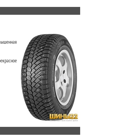
овышенная
рекрасное