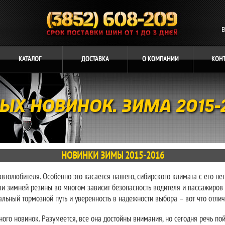
В
КАТАЛОГ
ДОСТАВКА
О
КОМПАНИИ
КОН
ЫХ НОВИНОК. ЗИМА 2015-
НОВИНКИ ЗИМЫ 2015-2016
втолюбителя. Особенно это касается нашего, сибирского климата с его н
и зимней резины во многом зависит безопасность водителя и пассажиров 
альный тормозной путь и уверенность в надежности выбора – вот что отл
ого новинок. Разумеется, все она достойны внимания, но сегодня речь по