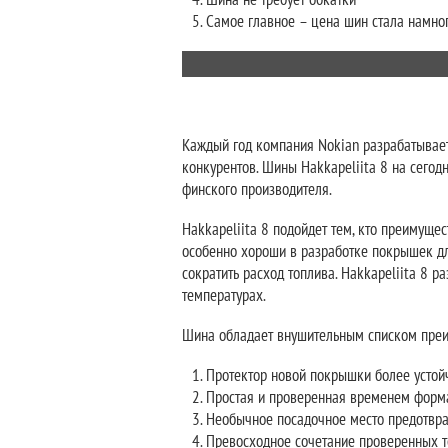
Шина не требует обкатки
Самое главное – цена шин стала намно
Каждый год компания Nokian разрабатывает
конкурентов. Шины Hakkapeliita 8 на сего
финского производителя.
Hakkapeliita 8 подойдет тем, кто преимуще
особенно хороши в разработке покрышек дл
сократить расход топлива. Hakkapeliita 8 
температурах.
Шина обладает внушительным списком преи
Протектор новой покрышки более устойч
Простая и проверенная временем форма
Необычное посадочное место предотвра
Превосходное сочетание проверенных т