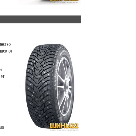
инство
ышек от
ны
яет
ия