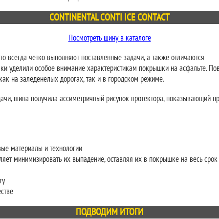
CONTINENTAL CONTI ICE CONTACT
Посмотреть шину в каталоге
то всегда четко выполняют поставленные задачи, а также отличаются
шки уделили особое внимание характеристикам покрышки на асфальте. П
 как на заледенелых дорогах, так и в городском режиме.
дачи, шина получила ассиметричный рисунок протектора, показывающий п
вые материалы и технологии
ляет минимизировать их выпадение, оставляя их в покрышке на весь срок
гу
естве
ПОДВОДИМ ИТОГИ