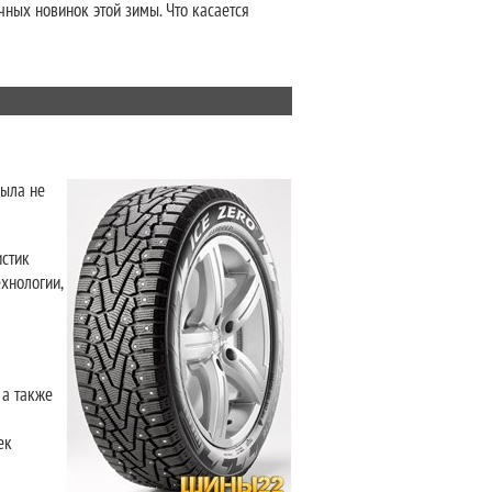
чных новинок этой зимы. Что касается
была не
истик
хнологии,
 а также
ек