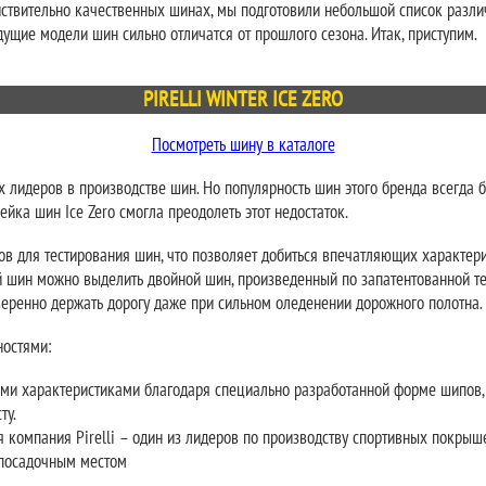
действительно качественных шинах, мы подготовили небольшой список разли
едущие модели шин сильно отличатся от прошлого сезона. Итак, приступим.
PIRELLI WINTER ICE ZERO
Посмотреть шину в каталоге
х лидеров в производстве шин. Но популярность шин этого бренда всегда 
ейка шин Ice Zero смогла преодолеть этот недостаток.
нов для тестирования шин, что позволяет добиться впечатляющих характер
ой шин можно выделить двойной шин, произведенный по запатентованной те
веренно держать дорогу даже при сильном оледенении дорожного полотна.
остями:
и характеристиками благодаря специально разработанной форме шипов,
ту.
я компания Pirelli – один из лидеров по производству спортивных покрыш
посадочным местом