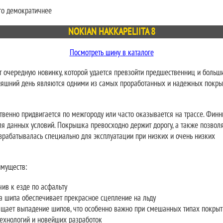
го демократичнее
NOKIAN HAKKAPELIITA 8
Посмотреть шину в каталоге
 очередную новинку, которой удается превзойти предшественниц и больш
дняшний день являются одними из самых проработанных и надежных покр
ственно придвигается по межгороду или часто оказывается на трассе. Фин
я данных условий. Покрышка превосходно держит дорогу, а также позвол
разрабатывалась специально для эксплуатации при низких и очень низких
муществ:
ив к езде по асфальту
 шипа обеспечивает прекрасное сцепление на льду
щает выпадение шипов, что особенно важно при смешанных типах покрыт
ехнологий и новейших разработок