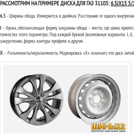
РАССМОТРИМ НА ПРИМЕРЕ ДИСКА ДЛЯ ГАЗ 31105:
6.5JX15 5/
6.5
- Ширина обода. Измеряется в дюймах. Расстояние от одного внутренне
J
– буква, обозначающая форму закраины обода – место, где шина прилега
тонкостях этого параметра. Под каждой буквой (возможные варианты: J, JJ, 
закругления, форма контура профиля и другие.
X
– Разъемность/неразъемность. Маркировка «Х» означает, что диск литой