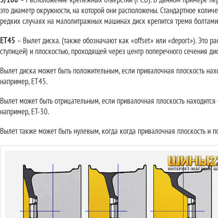
5/108
– Расположение крепежных отверстий (PCD). В данном примере перв
это диаметр окружности, на которой они расположены. Стандартное количес
редких случаях на малолитражных машинах диск крепится тремя болтами 
ET45
– Вылет диска. (также обозначают как «оffset» или «deport»). Это 
ступицей) и плоскостью, проходящей через центр поперечного сечения дис
Вылет диска может быть положительным, если привалочная плоскость нах
например, ET45.
Вылет может быть отрицательным, если привалочная плоскость находится 
например, ET-30.
Вылет также может быть нулевым, когда когда привалочная плоскость и п