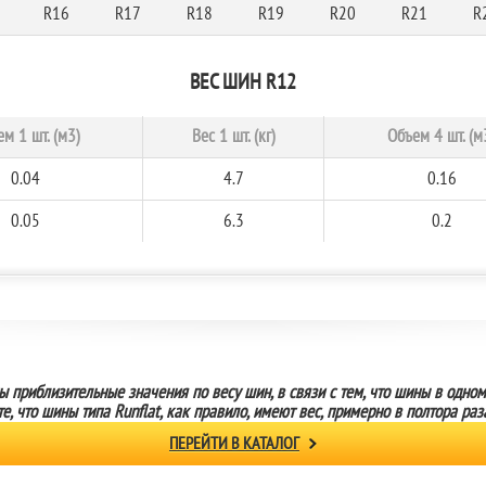
R16
R17
R18
R19
R20
R21
R
ВЕС ШИН R12
м 1 шт. (м3)
Вес 1 шт. (кг)
Объем 4 шт. (м
0.04
4.7
0.16
0.05
6.3
0.2
ы приблизительные значения по весу шин, в связи с тем, что шины в одно
те, что шины типа Runflat, как правило, имеют вес, примерно в полтора 
ПЕРЕЙТИ В КАТАЛОГ