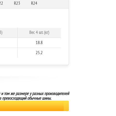
22
R23
R24
3)
Вес 4 шт. (кг)
18.8
25.2
м и том же размере у разных производителей
раза превосходящий обычные шины.