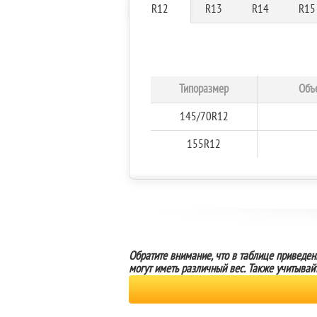
R12
R13
R14
R15
Типоразмер
Объе
145/70R12
155R12
Обратите внимание, что в таблице приведен
могут иметь различный вес. Также учитывай