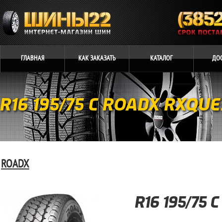
ГЛАВНАЯ
КАК
ЗАКАЗАТЬ
КАТАЛОГ
ДО
R16 195/75 C ROADX RXQUE
ROADX
R16 195/75 