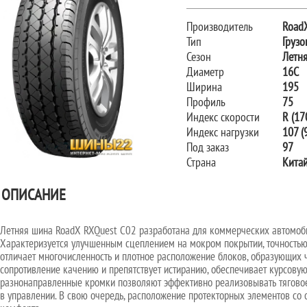
Производитель
Road
Тип
Грузо
Сезон
Летн
Диаметр
16C
Ширина
195
Профиль
75
Индекс скорости
R (17
Индекс нагрузки
107 (9
Под заказ
97
Страна
Кита
ОПИСАНИЕ
Летняя шина RoadX RXQuest C02 разработана для коммерческих автомоби
Характеризуется улучшенным сцеплением на мокром покрытии, точностью 
отличает многочисленность и плотное расположение блоков, образующих
сопротивление качению и препятствует истиранию, обеспечивает курсовую
разнонаправленные кромки позволяют эффективно реализовывать тяговое 
в управлении. В свою очередь, расположение протекторных элементов со 