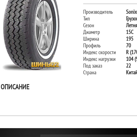
Производитель
Sonix
Тип
Грузо
Сезон
Летн
Диаметр
15C
Ширина
195
Профиль
70
Индекс скорости
R (17
Индекс нагрузки
104 (9
Под заказ
22
Страна
Кита
ОПИСАНИЕ