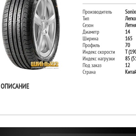
Производитель
Sonix
Тип
Легк
Сезон
Летн
Диаметр
14
Ширина
165
Профиль
70
Индекс скорости
T (19
Индекс нагрузки
85 (51
Под заказ
12
Страна
Кита
ОПИСАНИЕ